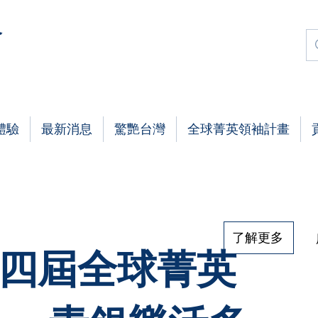
會
體驗
最新消息
驚艷台灣
全球菁英領袖計畫
了解更多
21第四屆全球菁英