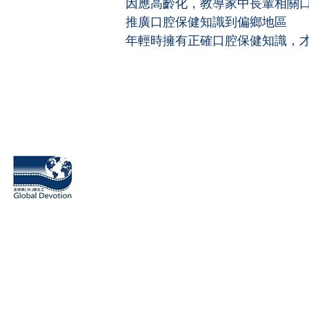
因應高齡化，教導家中長輩相關
推廣口腔保健知識到偏鄉地區
年輕時擁有正確口腔保健知識，
​桃園市全球貢（共）學志工協會
Global Devotion Association
18031 Irvine Blvd Unit 209 Tustin
CA 92780, USA
1F., No.238, Sec. 2, Linghang N. Rd., Zhongli Dist., Taoyuan C
320014, Taiwan
台灣聯絡電話：0936-615150、03-2810857​