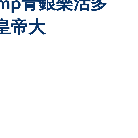
amp青銀樂活多
皇帝大