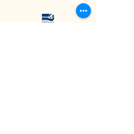
​桃園市全球貢（共）學志工協會
Global Devotion Association
18031 Irvine Blvd Unit 209 Tustin
CA 92780, USA
1F., No.238, Sec. 2, Linghang N. Rd., Zhongli Dist.,
Taoyuan City 320014, Taiwan
台灣聯絡電話：0936-615150、03-2810857​
​美國聯絡電話：+1(714)332-5323
聯絡信箱：
globaldevotion2017@gmail.com
© 2017 by Global Devotion Association.