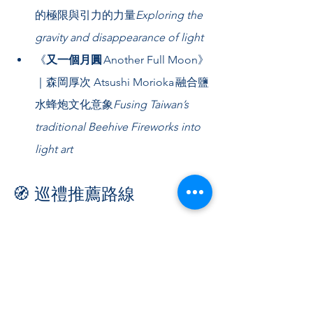
的極限與引力的力量
Exploring the 
gravity and disappearance of light
《
又一個月圓
 Another Full Moon》
｜森岡厚次 Atsushi Morioka 融合鹽
水蜂炮文化意象
Fusing Taiwan’s 
traditional Beehive Fireworks into 
light art
🧭 巡禮推薦路線 
Suggested Visit Route
🔸 起點：月津港親水公園主燈
區  
Start at the Main Light 
Installation Area along the harbor