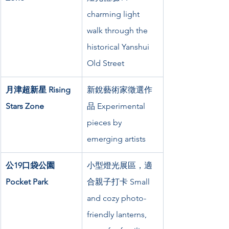
charming light 
walk through the 
historical Yanshui 
Old Street
月津超新星 Rising 
新銳藝術家徵選作
Stars Zone
品 Experimental 
pieces by 
emerging artists
公19口袋公園 
小型燈光展區，適
Pocket Park
合親子打卡 Small 
and cozy photo-
friendly lanterns, 