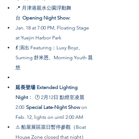
📍 月津港親水公園浮動舞
台  
Opening Night Show
: 
Jan. 18 at 7:00 PM, Floating Stage 
at Yuejin Harbor Park  
💃 演出 Featuring：Luxy Boyz、
Suming 舒米恩、Morning Youth 晨
悠
延長登場 Extended Lighting 
Night
：  🕑 2月12日 點燈至凌晨
2:00  
Special Late-Night Show
 on 
Feb. 12, lights on until 2:00 AM  
⚠ 船屋展區當日暫停參觀（Boat 
House Zone closed that night）