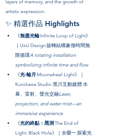
layers of memory, and the growth of 
artistic expression.
✨ 精選作品 Highlights
《
無盡光輪
 Infinite Loop of Light》
｜UxU Design 旋轉結構象徵時間無
限循環
A rotating installation 
symbolizing infinite time and flow
《
光‑輪月
 Moonwheel Light》｜
Kurokawa Studio 黑川互動媒體 水
幕、雷射、聲光交融
Laser, 
projection, and water mist—an 
immersive experience
《
光的終點：黑洞
 The End of 
Light: Black Hole》｜全榮一 探索光